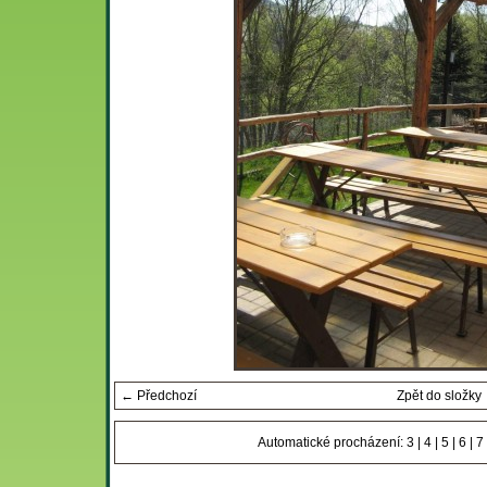
← Předchozí
Zpět do složky
Automatické procházení:
3
|
4
|
5
|
6
|
7