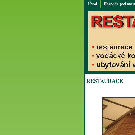
Úvod
Hospoda pod mos
RESTAURACE