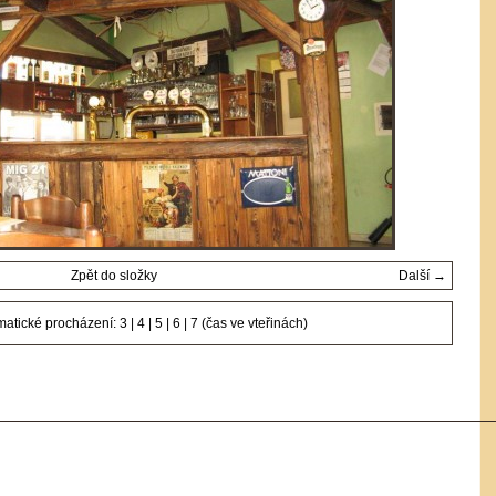
Zpět do složky
Další →
matické procházení:
3
|
4
|
5
|
6
|
7
(čas ve vteřinách)